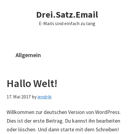
Skip
Skip
Drei.Satz.Email
to
to
main
primary
E-Mails sind einfach zu lang
content
sidebar
Allgemein
Hallo Welt!
17. Mai 2017
by
jendrik
Willkommen zur deutschen Version von WordPress.
Dies ist der erste Beitrag. Du kannst ihn bearbeiten
oder löschen. Und dann starte mit dem Schreiben!